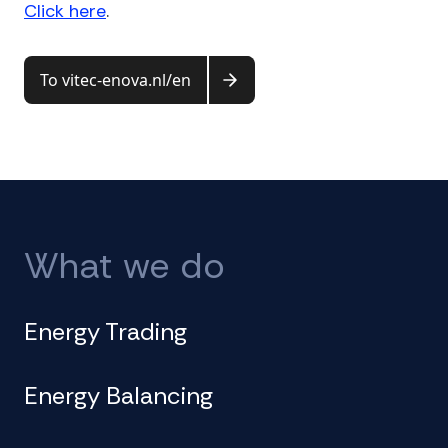
Click here
.
To vitec-enova.nl/en
What we do
Energy Trading
Energy Balancing