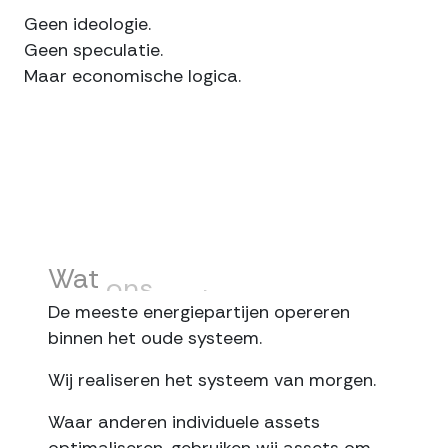
Geen ideologie.
Geen speculatie.
Maar economische logica.
Wat
ons
anders
maakt
De meeste energiepartijen opereren
binnen het oude systeem.
Wij realiseren het systeem van morgen.
Waar anderen individuele assets
optimaliseren, gebruiken wij assets om