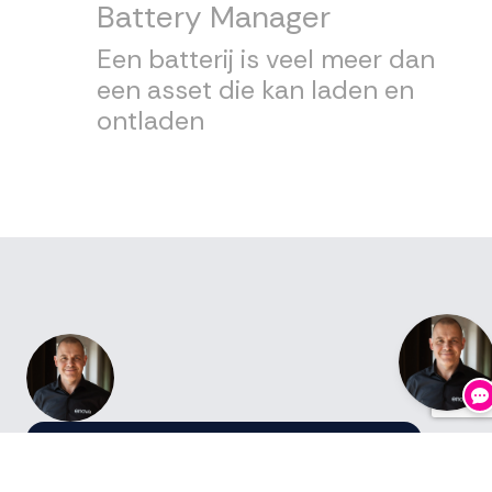
Battery Manager
Een batterij is veel meer dan
een asset die kan laden en
ontladen
Hey, wil je sparren