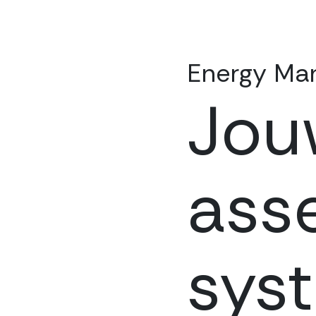
Energy Ma
Jou
ass
sys