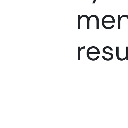
men
resu