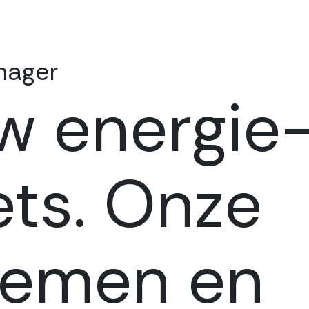
nager
w energie
ets. Onze
temen en