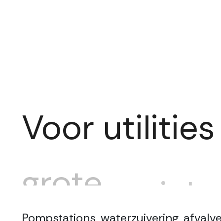
Voor
utilities
grote
variab
Pompstations, waterzuivering, afval