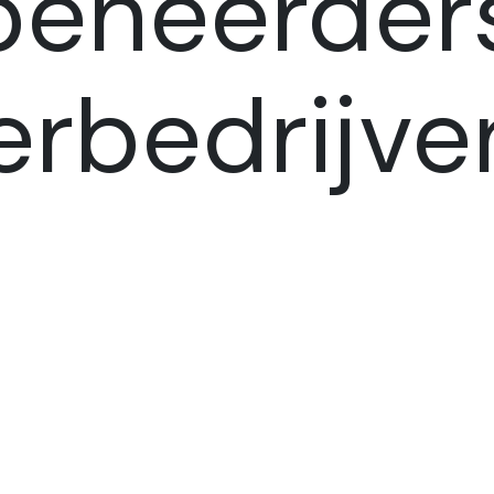
beheerders
erbedrijve