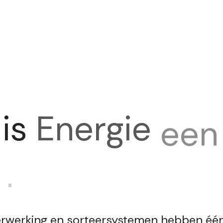
is
Energie
een
ele
kostenpost
verwerking en sorteersystemen hebben éé