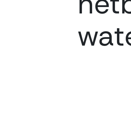
net
wat