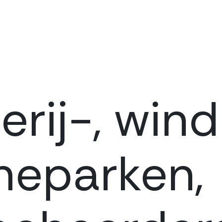
erij-, win
neparken,