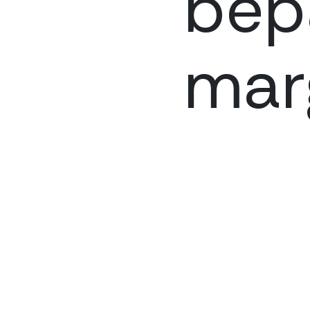
bep
mar