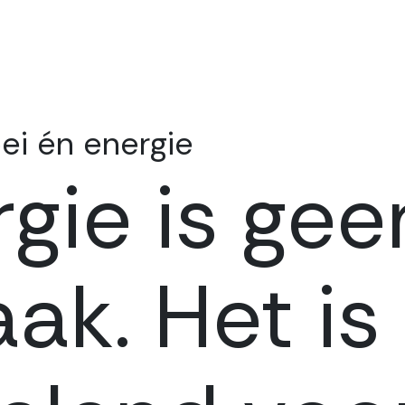
ei én energie
gie is gee
aak. Het is