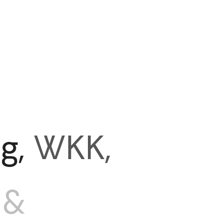
g,
WKK,
&