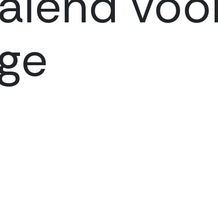
alend voor
ge