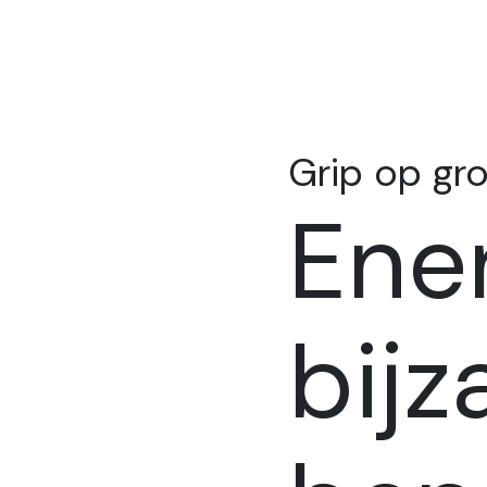
Grip op gro
Ener
bijz