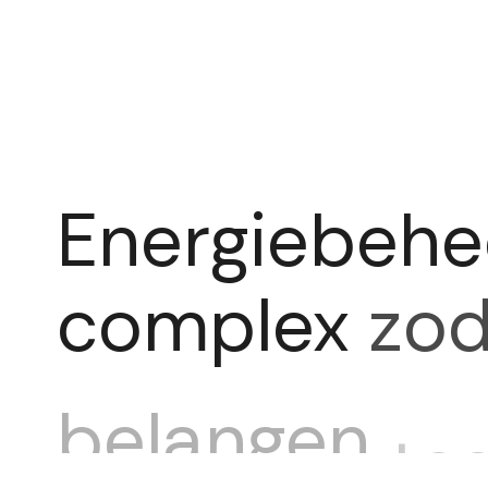
Energiebehe
complex
zod
belangen
teg