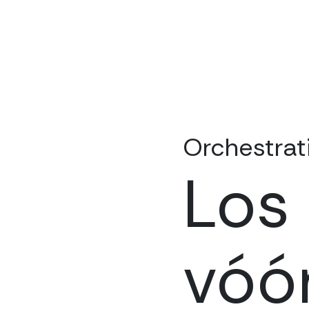
Orchestrat
Los 
vóó