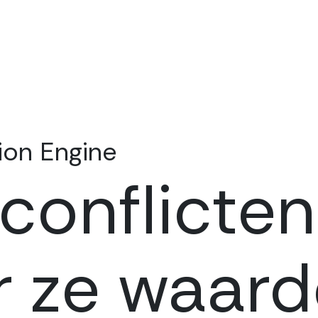
ion Engine
conflicte
r ze waard