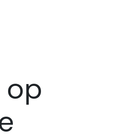
n op
e