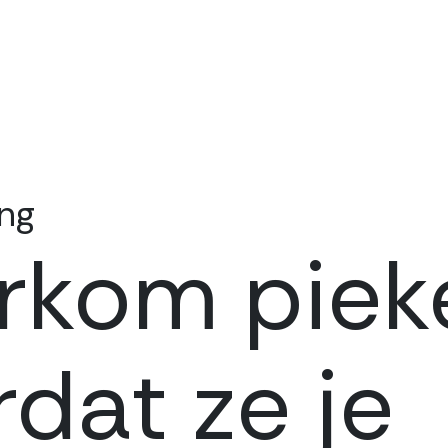
ng
rkom piek
dat ze je