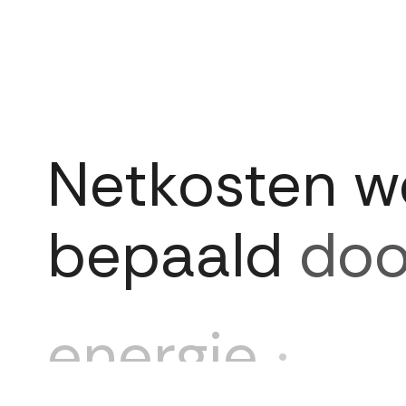
Netkosten
w
bepaald
doo
energie
je
ve