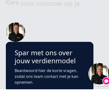
Kies
voor
controle
op
je
energiekosten
Spar met ons over
jouw verdienmodel
Beantwoord hier de korte vragen,
zodat ons team contact met je kan
opnemen.
Wat is je jaarverbruik?
Minder dan 1.000 MWh